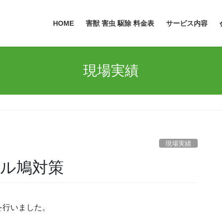
HOME
害獣 害虫 駆除 料金表
サービス内容
現場実績
現場実績
ネル鳩対策
を行いました。