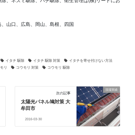
除、ネズミ駆除、ハチ駆除、衛生管理は(株)リードにお
島、山口、広島、岡山、島根、四国
イタチ 駆除
イタチ 駆除 対策
イタチを寄せ付けない方法
モリ
コウモリ 対策
コウモリ 駆除
現場実績
次の記事
太陽光パネル鳩対策 大
牟田市
2016-03-30