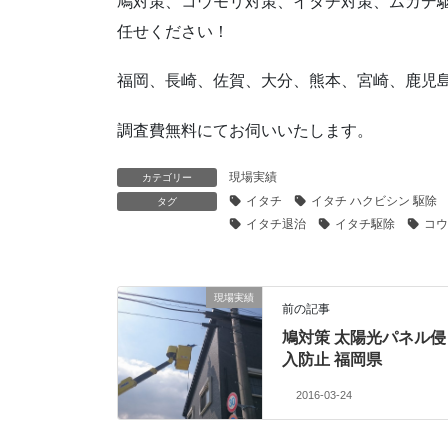
鳩対策、コウモリ対策、イタチ対策、ムカデ駆
任せください！
福岡、長崎、佐賀、大分、熊本、宮崎、鹿児
調査費無料にてお伺いいたします。
現場実績
カテゴリー
イタチ
イタチ ハクビシン 駆除
タグ
イタチ退治
イタチ駆除
コウ
現場実績
前の記事
鳩対策 太陽光パネル侵
入防止 福岡県
2016-03-24