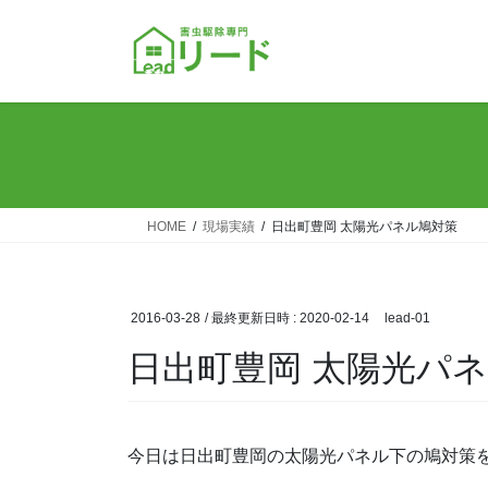
コ
ナ
ン
ビ
テ
ゲ
ン
ー
ツ
シ
へ
ョ
ス
ン
キ
に
ッ
移
HOME
現場実績
日出町豊岡 太陽光パネル鳩対策
プ
動
2016-03-28
/ 最終更新日時 :
2020-02-14
lead-01
日出町豊岡 太陽光パ
今日は日出町豊岡の太陽光パネル下の鳩対策