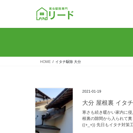
コ
ナ
ン
ビ
テ
ゲ
ン
ー
ツ
シ
へ
ョ
ス
ン
キ
に
ッ
移
HOME
イタチ駆除 大分
プ
動
2021-01-19
大分 屋根裏 イ
寒さも続き暖かい家内に侵
根裏の隙間から入られて糞
((+_+)) 先日もイタチ対