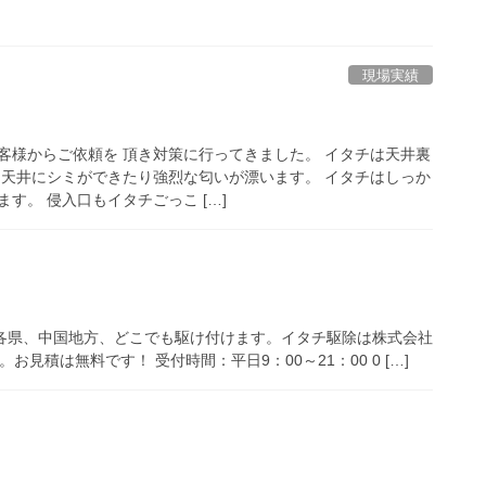
現場実績
客様からご依頼を 頂き対策に行ってきました。 イタチは天井裏
 天井にシミができたり強烈な匂いが漂います。 イタチはしっか
す。 侵入口もイタチごっこ […]
四国各県、中国地方、どこでも駆け付けます。イタチ駆除は株式会社
見積は無料です！ 受付時間：平日9：00～21：00 0 […]