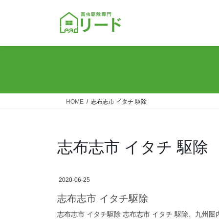
コ
ナ
ン
ビ
テ
ゲ
ン
ー
ツ
シ
へ
ョ
ス
ン
キ
に
ッ
移
HOME
志布志市 イタチ 駆除
プ
動
志布志市 イタチ 駆除
2020-06-25
志布志市 イタチ駆除
志布志市 イタチ駆除 志布志市 イタチ 駆除、九