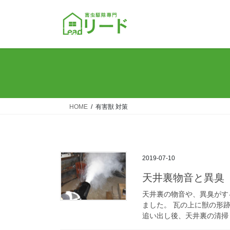
コ
ナ
ン
ビ
テ
ゲ
ン
ー
ツ
シ
へ
ョ
ス
ン
キ
に
ッ
移
HOME
有害獣 対策
プ
動
2019-07-10
天井裏物音と異臭
天井裏の物音や、異臭がす
ました。 瓦の上に獣の形
追い出し後、天井裏の清掃・