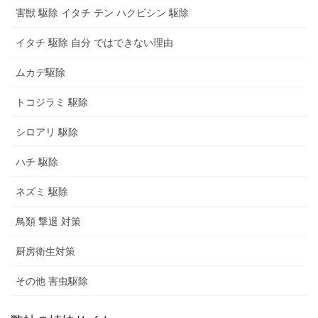
害獣 駆除 イタチ テン ハクビシン 駆除
イタチ 駆除 自分 ではできない理由
ムカデ駆除
トコジラミ 駆除
シロアリ 駆除
ハチ 駆除
ネズミ 駆除
鳥類 撃退 対策
厨房衛生対策
その他 害虫駆除