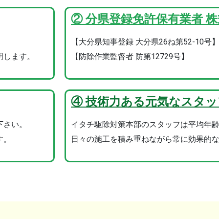
② 分県登録免許保有業者 
。
【大分県知事登録 大分県26ね第52-10号
明します。
【防除作業監督者 防第12729号】
④ 技術力ある元気なスタッ
下さい。
イタチ駆除対策本部のスタッフは平均年齢
す。
日々の施工を積み重ねながら常に効果的