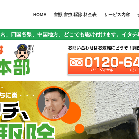
HOME
害獣 害虫 駆除 料金表
サービス内容
州圏内、四国各県、中国地方、どこでも駆け付けます。イタ