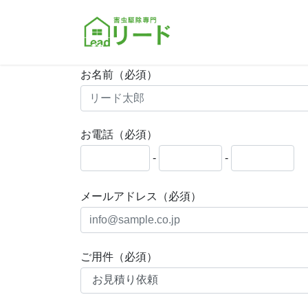
コ
ナ
ン
ビ
テ
ゲ
ン
ー
ツ
シ
お名前
（必須）
へ
ョ
ス
ン
キ
に
お電話
（必須）
ッ
移
プ
動
-
-
メールアドレス
（必須）
ご用件
（必須）