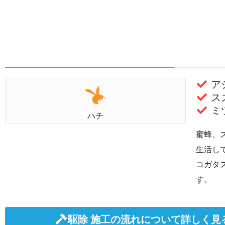
ア
ス
ミ
ハチ
蜜蜂、
生活し
コガタ
す。
駆除 施工の流れについて詳しく見