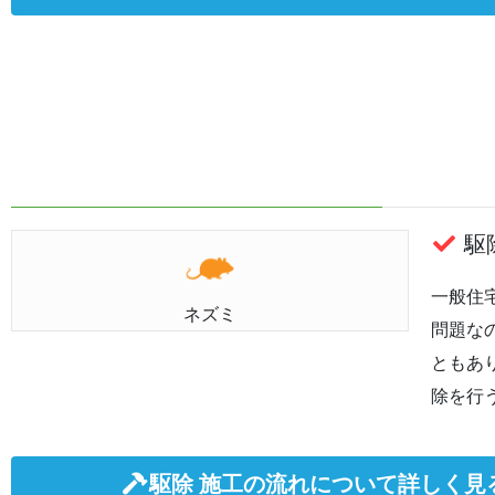
駆除
一般住
ネズミ
問題な
ともあ
除を行
駆除 施工の流れについて詳しく見