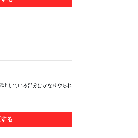
露出している部分はかなりやられ
。
頼する