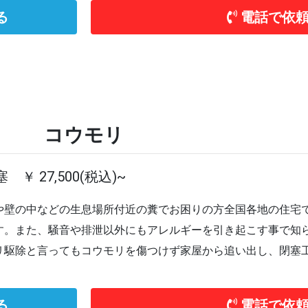
る
電話で依
コウモリ
 ￥ 27,500(税込)~
や壁の中などの生息場所付近の糞でお困りの方全国各地の住宅
す。また、騒音や排泄以外にもアレルギーを引き起こす事で知
リ駆除と言ってもコウモリを傷つけず家屋から追い出し、閉塞
る
電話で依