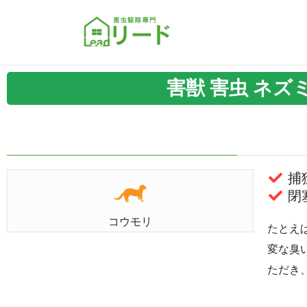
害獣 害虫 ネズミ
捕獲
閉塞
コウモリ
たとえ
変な臭
ただき