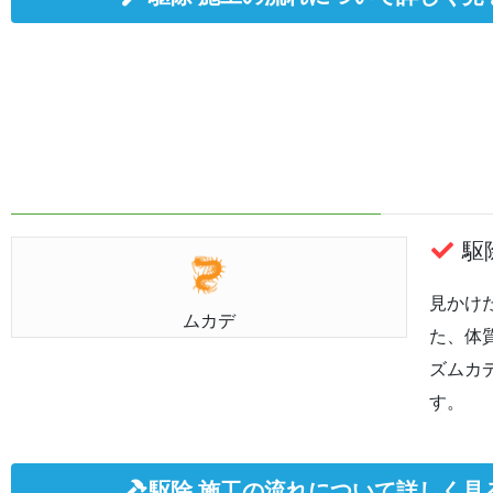
駆除
見かけ
ムカデ
た、体
ズムカ
す。
駆除 施工の流れについて詳しく見