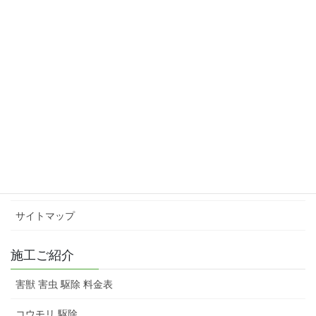
インフォメーション
会社概要
スタッフ紹介
害獣 害虫 駆除 料金表
お問い合わせ
サイトマップ
施工ご紹介
害獣 害虫 駆除 料金表
コウモリ 駆除