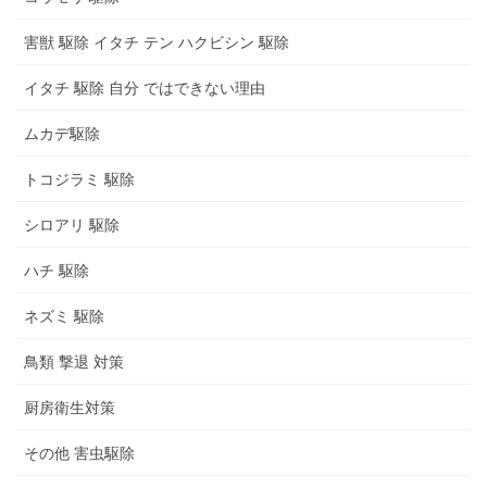
害獣 駆除 イタチ テン ハクビシン 駆除
イタチ 駆除 自分 ではできない理由
ムカデ駆除
トコジラミ 駆除
シロアリ 駆除
ハチ 駆除
ネズミ 駆除
鳥類 撃退 対策
厨房衛生対策
その他 害虫駆除