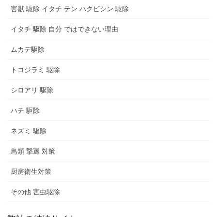
害獣 駆除 イタチ テン ハクビシン 駆除
イタチ 駆除 自分 ではできない理由
ムカデ駆除
トコジラミ 駆除
シロアリ 駆除
ハチ 駆除
ネズミ 駆除
鳥類 撃退 対策
厨房衛生対策
その他 害虫駆除