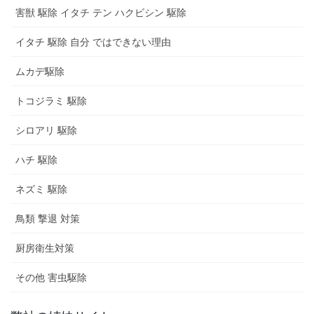
害獣 駆除 イタチ テン ハクビシン 駆除
イタチ 駆除 自分 ではできない理由
ムカデ駆除
トコジラミ 駆除
シロアリ 駆除
ハチ 駆除
ネズミ 駆除
鳥類 撃退 対策
厨房衛生対策
その他 害虫駆除