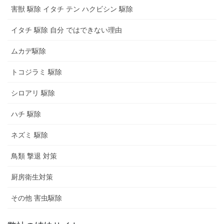
害獣 駆除 イタチ テン ハクビシン 駆除
イタチ 駆除 自分 ではできない理由
ムカデ駆除
トコジラミ 駆除
シロアリ 駆除
ハチ 駆除
ネズミ 駆除
鳥類 撃退 対策
厨房衛生対策
その他 害虫駆除