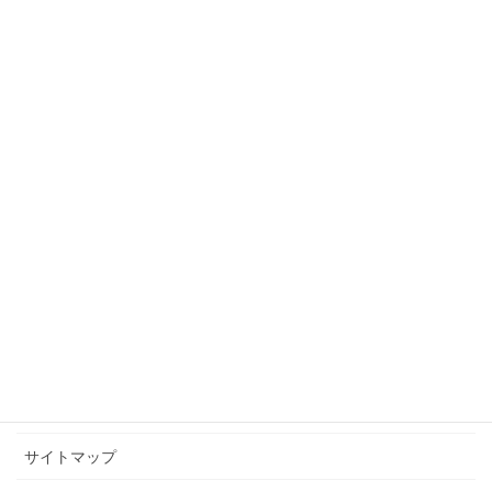
モンスズメバチ・コガタスズメバチ・など、 […]
投
固
固
固
1
2
…
4
»
稿
定
定
定
ペ
ペ
ペ
の
ー
ー
ー
ペ
ジ
ジ
ジ
ー
インフォメーション
ジ
会社概要
送
り
スタッフ紹介
害獣 害虫 駆除 料金表
お問い合わせ
サイトマップ