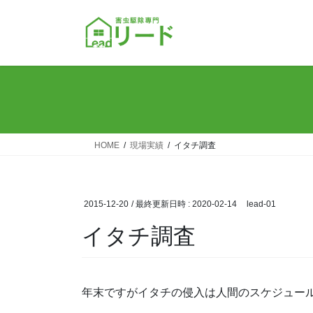
コ
ナ
ン
ビ
テ
ゲ
ン
ー
ツ
シ
へ
ョ
ス
ン
キ
に
ッ
移
HOME
現場実績
イタチ調査
プ
動
2015-12-20
/ 最終更新日時 :
2020-02-14
lead-01
イタチ調査
年末ですがイタチの侵入は人間のスケジュー