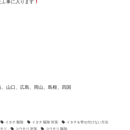
止工事に入ります
島、山口、広島、岡山、島根、四国
イタチ 駆除
イタチ 駆除 対策
イタチを寄せ付けない方法
モリ
コウモリ 対策
コウモリ 駆除