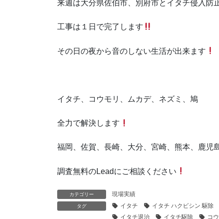
来週は大分県佐伯市、別府市とイタチ侵入防
工事は１日で完了します
その日の夜から音のしない生活が出来ます
イタチ、コウモリ、ムカデ、ネズミ、鳩
全力で解決します
福岡、佐賀、長崎、大分、宮崎、熊本、鹿児
調査無料のLeadにご相談ください
現場実績
カテゴリー
イタチ
イタチ ハクビシン 駆除
タグ
イタチ退治
イタチ駆除
コウ