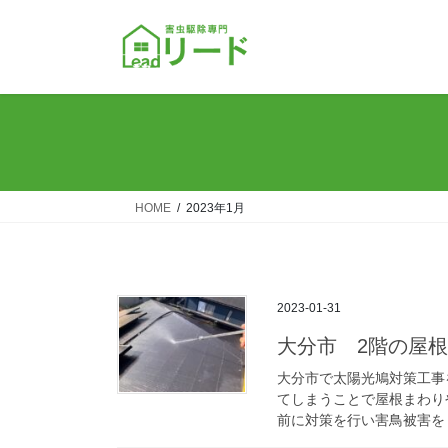
コ
ナ
ン
ビ
テ
ゲ
ン
ー
ツ
シ
へ
ョ
ス
ン
キ
に
ッ
移
HOME
2023年1月
プ
動
2023-01-31
大分市 2階の屋
大分市で太陽光鳩対策工事
てしまうことで屋根まわり
前に対策を行い害鳥被害を 