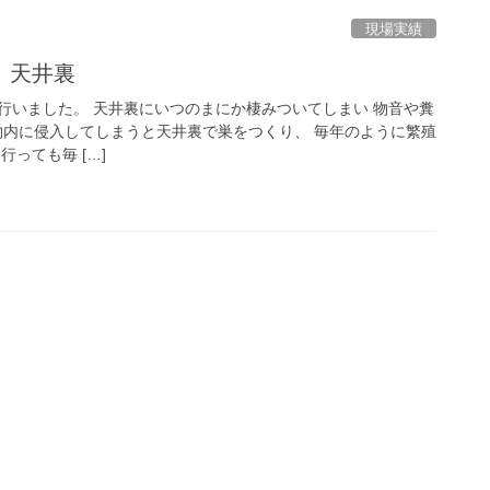
現場実績
 天井裏
行いました。 天井裏にいつのまにか棲みついてしまい 物音や糞
内に侵入してしまうと天井裏で巣をつくり、 毎年のように繁殖
っても毎 […]