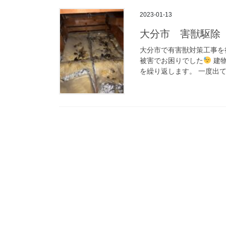
2023-01-13
大分市 害獣駆除
大分市で有害獣対策工事を
被害でお困りでした
建物
を繰り返します。 一度出て行