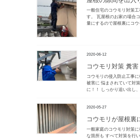
一般住宅のコウモリ対策工
す。 瓦屋根のお家の場合
量にするので屋根裏にコウモ
2020-06-12
コウモリ対策 糞害
コウモリの侵入防止工事に
被害に 悩まされていて対
に！！ しっかり追い出し、
2020-05-27
コウモリが屋根
一般家庭のコウモリ対策に
な箇所も すべて対策を行