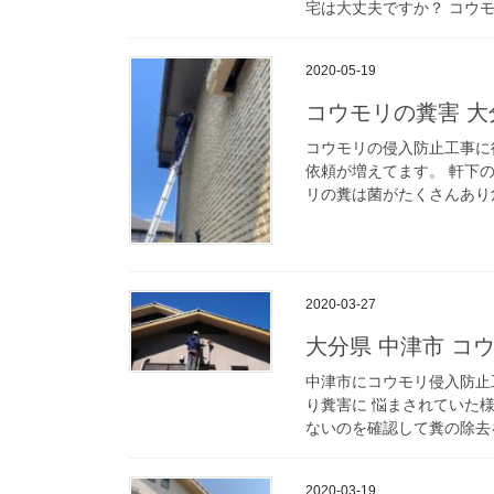
宅は大丈夫ですか？ コウモ
2020-05-19
コウモリの糞害 大
コウモリの侵入防止工事に
依頼が増えてます。 軒下
リの糞は菌がたくさんあり危
2020-03-27
大分県 中津市 コ
中津市にコウモリ侵入防止
り糞害に 悩まされていた
ないのを確認して糞の除去を
2020-03-19