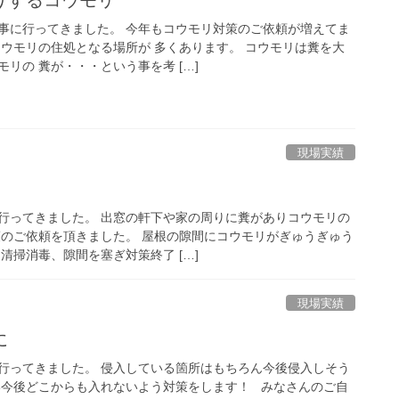
事に行ってきました。 今年もコウモリ対策のご依頼が増えてま
コウモリの住処となる場所が 多くあります。 コウモリは糞を大
リの 糞が・・・という事を考 […]
現場実績
行ってきました。 出窓の軒下や家の周りに糞がありコウモリの
策のご依頼を頂きました。 屋根の隙間にコウモリがぎゅうぎゅう
清掃消毒、隙間を塞ぎ対策終了 […]
現場実績
裏に
行ってきました。 侵入している箇所はもちろん今後侵入しそう
い今後どこからも入れないよう対策をします！ みなさんのご自