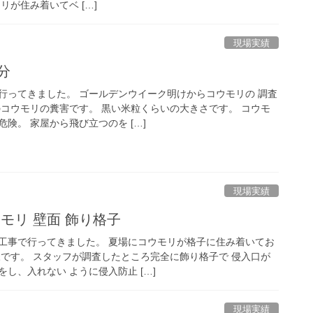
リが住み着いてベ […]
現場実績
分
行ってきました。 ゴールデンウイーク明けからコウモリの 調査
のコウモリの糞害です。 黒い米粒くらいの大きさです。 コウモ
険。 家屋から飛び立つのを […]
現場実績
ウモリ 壁面 飾り格子
工事で行ってきました。 夏場にコウモリが格子に住み着いてお
様です。 スタッフが調査したところ完全に飾り格子で 侵入口が
し、入れない ように侵入防止 […]
現場実績