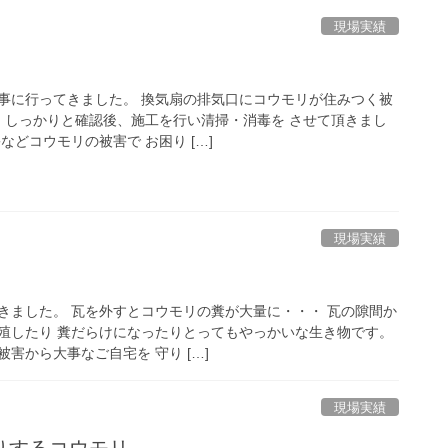
現場実績
事に行ってきました。 換気扇の排気口にコウモリが住みつく被
。 しっかりと確認後、施工を行い清掃・消毒を させて頂きまし
などコウモリの被害で お困り […]
現場実績
きました。 瓦を外すとコウモリの糞が大量に・・・ 瓦の隙間か
殖したり 糞だらけになったりとってもやっかいな生き物です。
害から大事なご自宅を 守り […]
現場実績
りするコウモリ