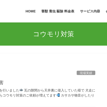
HOME
害獣 害虫 駆除 料金表
サービス内容
コウモリ対策
現場実績
害
を行いました
瓦の隙間から天井裏に侵入していた様で 犬走に
らコウモリ対策のご依頼が増えてます
カサカサ物音がしたり