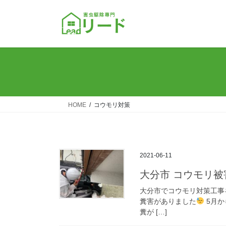
コ
ナ
ン
ビ
テ
ゲ
ン
ー
ツ
シ
へ
ョ
ス
ン
キ
に
ッ
移
HOME
コウモリ対策
プ
動
2021-06-11
大分市 コウモリ被
大分市でコウモリ対策工事
糞害がありました
5月か
糞が […]