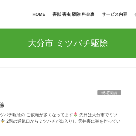
HOME
害獣 害虫 駆除 料金表
サービス内容
大分市 ミツバチ駆除
現場実績
除
ミツバチ駆除の ご依頼が多くなってます
先日は大分市でミツ
た
2階の通気口からミツバチが出入りし 天井裏に巣を作ってい