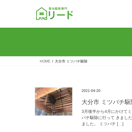
コ
ナ
ン
ビ
テ
ゲ
ン
ー
ツ
シ
へ
ョ
ス
ン
キ
に
ッ
移
HOME
大分市 ミツバチ駆除
プ
動
2021-04-20
大分市 ミツバチ駆
3月後半から4月にかけて
バチ駆除に行って きまし
ました。 ミツバチ […]