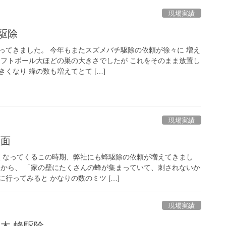
現場実績
駆除
ってきました。 今年もまたスズメバチ駆除の依頼が徐々に 増え
ソフトボール大ほどの巣の大きさでしたが これをそのまま放置し
くなり 蜂の数も増えてとて […]
現場実績
壁面
くなってくるこの時期、弊社にも蜂駆除の依頼が増えてきまし
様から、 「家の壁にたくさんの蜂が集まっていて、刺されないか
行ってみると かなりの数のミツ […]
現場実績
庭木 蜂駆除