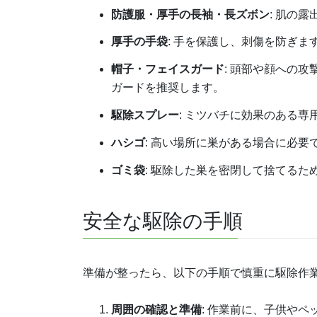
防護服・厚手の長袖・長ズボン
: 肌の
厚手の手袋
: 手を保護し、刺傷を防ぎま
帽子・フェイスガード
: 頭部や顔への
ガードを推奨します。
駆除スプレー
: ミツバチに効果のある
ハシゴ
: 高い場所に巣がある場合に必
ゴミ袋
: 駆除した巣を密閉して捨てるた
安全な駆除の手順
準備が整ったら、以下の手順で慎重に駆除作
周囲の確認と準備
: 作業前に、子供や