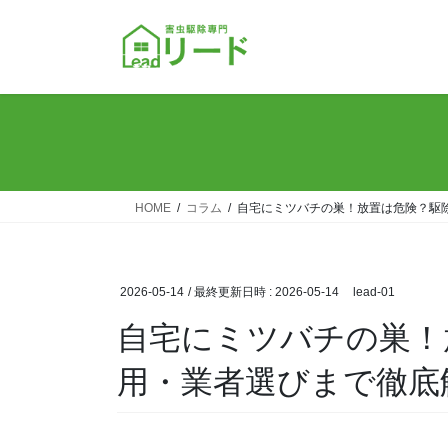
コ
ナ
ン
ビ
テ
ゲ
ン
ー
ツ
シ
へ
ョ
ス
ン
キ
に
ッ
移
HOME
コラム
自宅にミツバチの巣！放置は危険？駆
プ
動
2026-05-14
/ 最終更新日時 :
2026-05-14
lead-01
自宅にミツバチの巣！
用・業者選びまで徹底