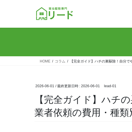
コ
ナ
ン
ビ
テ
ゲ
ン
ー
ツ
シ
へ
ョ
ス
ン
キ
に
ッ
移
HOME
コラム
【完全ガイド】ハチの巣駆除！自分で
プ
動
2026-06-01
/ 最終更新日時 :
2026-06-01
lead-01
【完全ガイド】ハチの
業者依頼の費用・種類