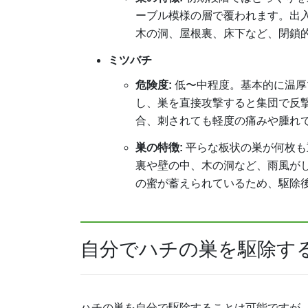
ーブル模様の層で覆われます。出
木の洞、屋根裏、床下など、閉鎖
ミツバチ
危険度:
低〜中程度。基本的に温厚
し、巣を直接攻撃すると集団で反
合、刺されても軽度の痛みや腫れ
巣の特徴:
平らな板状の巣が何枚も
裏や壁の中、木の洞など、雨風が
の蜜が蓄えられているため、駆除
自分でハチの巣を駆除する
ハチの巣を自分で駆除することは可能ですが