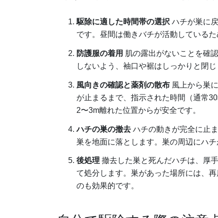
駆除に適した時間帯の選択
ハチが巣に戻
です。昼間は働きバチが活動しているた
防護服の着用
肌の露出がないことを確認
しないよう、袖口や裾はしっかりと閉じ
風向きの確認と薬剤の散布
風上から巣に
が止まるまで、指示された時間（通常3
2〜3m離れた位置からが安全です。
ハチの巣の撤去
ハチの動きが完全に止ま
巣を地面に落とします。巣の周辺にハチ
後処理
撤去した巣と死んだハチは、厚手
て処分します。巣があった場所には、再
のも効果的です。