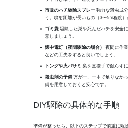
市販のハチ駆除スプレー
強力な殺虫成分
う。噴射距離が長いもの（3〜5m程度
ゴミ袋
駆除した巣や死んだハチを安全に
意しましょう。
懐中電灯（夜間駆除の場合）
夜間に作業
などの工夫をすると良いでしょう。
トングや火バサミ
巣を直接手で触らずに
殺虫剤の予備
万が一、一本で足りなかっ
備を用意しておくと安心です。
DIY駆除の具体的な手順
準備が整ったら、以下のステップで慎重に駆