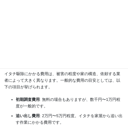
鳥獣保護管理法への理解
: イタチは法律で保護されているた
め、法に基づいた適切な対応ができる業者を選びましょう。
アフターサービスの充実度
: 駆除後の点検や相談に乗ってく
れるなど、長期的なサポートがあるかどうかも重要なポイン
トです。
費用の目安
イタチ駆除にかかる費用は、被害の程度や家の構造、依頼する業
者によって大きく異なります。一般的な費用の目安としては、以
下の項目が挙げられます。
初期調査費用
: 無料の場合もありますが、数千円〜1万円程
度が一般的です。
追い出し費用
: 2万円〜5万円程度。イタチを家屋から追い出
す作業にかかる費用です。