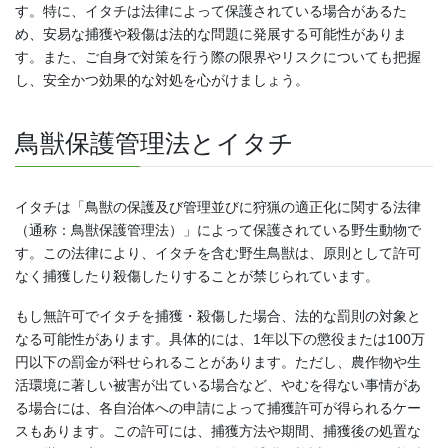
す。特に、イタチは法律によって保護されている場合があるた
め、安易な捕獲や殺傷は法的な問題に発展する可能性がありま
す。また、ご自身で対策を行う際の限界やリスクについても把握
し、安全かつ効果的な対処を心がけましょう。
鳥獣保護管理法とイタチ
イタチは「鳥獣の保護及び管理並びに狩猟の適正化に関する法律
（通称：鳥獣保護管理法）」によって保護されている野生動物で
す。この法律により、イタチを含む野生鳥獣は、原則として許可
なく捕獲したり殺傷したりすることが禁じられています。
もし無許可でイタチを捕獲・殺傷した場合、法的な罰則の対象と
なる可能性があります。具体的には、1年以下の懲役または100万
円以下の罰金が科せられることがあります。ただし、農作物や生
活環境に著しい被害が出ている場合など、やむを得ない事情があ
る場合には、各自治体への申請によって捕獲許可が得られるケー
スもあります。この許可には、捕獲方法や期間、捕獲後の処置な